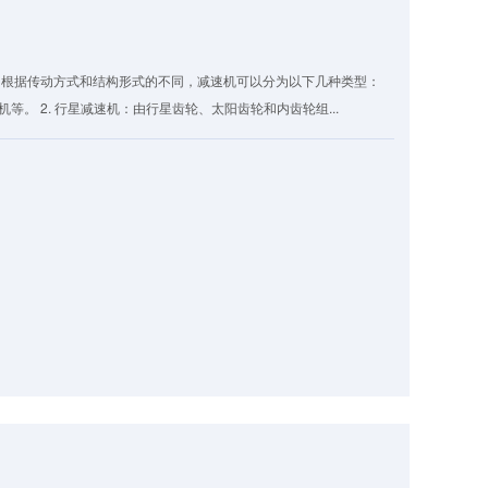
。根据传动方式和结构形式的不同，减速机可以分为以下几种类型：
。 2. 行星减速机：由行星齿轮、太阳齿轮和内齿轮组...