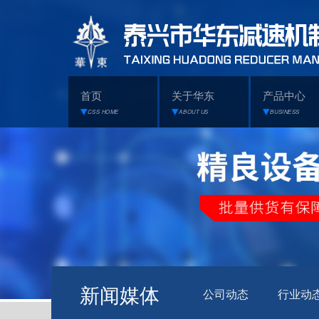
首页
关于华东
产品中心
CSS HOME
ABOUT US
BUSINESS
新闻媒体
公司动态
行业动