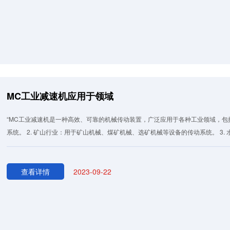
MC工业减速机应用于领域
“MC工业减速机是一种高效、可靠的机械传动装置，广泛应用于各种工业领域，包括
系统。 2. 矿山行业：用于矿山机械、煤矿机械、选矿机械等设备的传动系统。 3. 
查看详情
2023-09-22