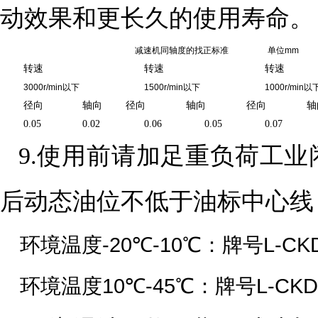
动效果和更长久的使用寿命。
减速机同轴度的找正标准
单位
mm
转速
转速
转速
3000r/min
以下
1500r/min
以下
1000r/min
以
径向
轴向
径向
轴向
径向
轴
0.05
0.02
0.06
0.05
0.07
9.使用前请加足重负荷工
后动态油位不低于油标中心线
-20
-10
L-CK
环境温度
℃
℃：牌号
10
-45
L-CKD
环境温度
℃
℃：牌号