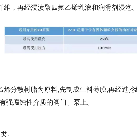
纤维，再经浸渍聚四氟乙烯乳液和润滑剂浸泡
烯分散树脂为原料,先制成生料薄膜,再经过捻
有强腐蚀性介质的阀门、泵上。
类。